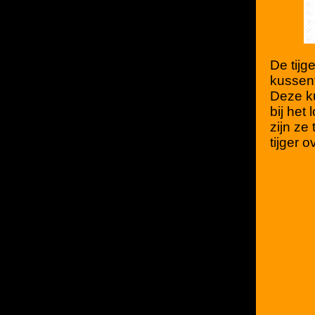
De tijg
kussent
Deze ku
bij het
zijn ze
tijger 