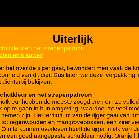
Uiterlijk
chutkleur en het strepenpatroon
oten en klauwen
 het over de tijger gaat, bewondert men vaak de kr
onheid van dit dier. Dus laten we deze 'verpakking'
 dichterbij bekijken.
Schutkleur en het strepenpatroon
hutkleur hebben de meeste zoogdieren om zo volled
k op te gaan in hun omgeving, waardoor ze veel moei
 nemen zijn. Het territorium van de tijger gaat van dr
 tot regenwouden en mangrovebossen, een zeer ve
 Om te kunnen overleven heeft de tijger in elk van d
n een goed aangepaste schutkleur nodig. Oranje lij