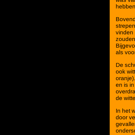
hebben 
Bovendi
strepen
vinden 
zouden
Bijgevo
als voo
De schu
ook wit
oranje)
en is i
overdra
de witte
In het 
door ve
gevall
onderso