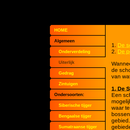
HOME
Algemeen
1.
De s
2.
De p
Onderverdeling
Uiterlijk
Wanneer
de scho
Gedrag
van wat
Zintuigen
1. De 
Een sc
Ondersoorten:
mogelij
Siberische tijger
waar te
bossen
Bengaalse tijger
gebied.
gebiede
Sumatraanse tijger