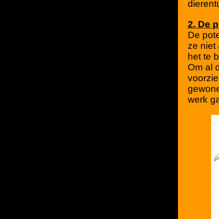
dierent
2. De 
De pote
ze niet
het te 
Om al d
voorzie
gewone 
werk ga