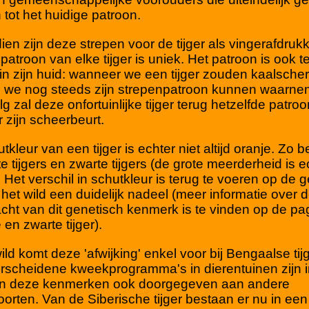
tot het huidige patroon.
en zijn deze strepen voor de tijger als vingerafdruk
patroon van elke tijger is uniek. Het patroon is ook t
in zijn huid: wanneer we een tijger zouden kaalsche
 we nog steeds zijn strepenpatroon kunnen waarne
lg zal deze onfortuinlijke tijger terug hetzelfde patroo
r zijn scheerbeurt.
tkleur van een tijger is echter niet altijd oranje. Zo 
te tijgers en zwarte tijgers (de grote meerderheid is e
. Het verschil in schutkleur is terug te voeren op de 
n het wild een duidelijk nadeel (meer informatie over 
cht van dit genetisch kenmerk is te vinden op de pa
 en zwarte tijger).
wild komt deze 'afwijking' enkel voor bij Bengaalse ti
rscheidene kweekprogramma's in dierentuinen zijn 
en deze kenmerken ook doorgegeven aan andere
orten. Van de Siberische tijger bestaan er nu in een