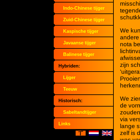
misschi
Indo-Chinese tijger
tegende
schutkl
Zuid-Chinese tijger
We kun
Kaspische tijger
andere 
Javaanse tijger
nota b
lichtin
Balinese tijger
afwisse
zijn sc
Hybriden:
'uitger
Lijger
Prooien
herken
Teeuw
We zien
Historisch:
de vorm
zouden 
Sabeltandtijger
via ver
Links
lange s
zelf is
was van