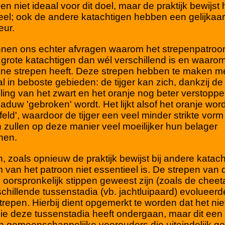
en niet ideaal voor dit doel, maar de praktijk bewijst 
el; ook de andere katachtigen hebben een gelijkaa
eur.
nen ons echter afvragen waarom het strepenpatroo
grote katachtigen dan wél verschillend is en waarom 
ene strepen heeft. Deze strepen hebben te maken m
val in beboste gebieden: de tijger kan zich, dankzij de
ling van het zwart en het oranje nog beter verstopp
haduw 'gebroken' wordt. Het lijkt alsof het oranje word
afeld', waardoor de tijger een veel minder strikte vorm
 zullen op deze manier veel moeilijker hun belager
nen.
, zoals opnieuw de praktijk bewijst bij andere katach
 van het patroon niet essentieel is. De strepen van d
oorspronkelijk stippen geweest zijn (zoals de cheeta
schillende tussenstadia (vb. jachtluipaard) evolueer
trepen. Hierbij dient opgemerkt te worden dat het niet
 die deze tussenstadia heeft ondergaan, maar dit een 
 gemeenschappelijke voorouders die uiteindelijk ge