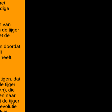
het
rdige
n van
de tijger
et de
en doordat
t
 heeft.
tigen, dat
e tijger
h), die
den naar
 de tijger
evolutie
leid