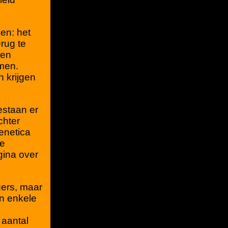
ken: het
erug te
ren
men.
n krijgen
bestaan er
chter
genetica
de
gina over
jgers, maar
in enkele
 aantal