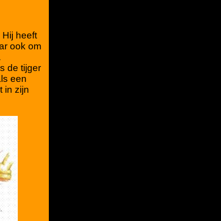
 Hij heeft
aar ook om
.
s de tijger
als een
 in zijn