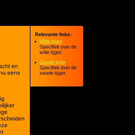
Relevante links:
Witte tijger
Specifiek over de
witte tijger.
Zwarte tijger
acht en
Specifiek over de
 nu eens
zwarte tijger.
ig
lijker
oge
rscheiden
eze
kt