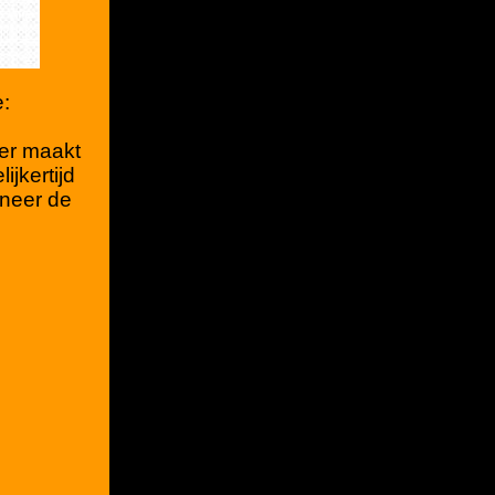
e:
ger maakt
jkertijd
nneer de